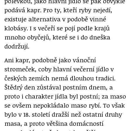
polévkou, jako hlavní jídlo se pak obvykle
podává kapr. Pro ty, kteří ryby nejedí,
existuje alternativa v podobě vinné
klobásy. I s večeří se pojí podle krajů
mnoho obyčejů, které se i do dneška
dodržují.
Ani kapr, podobně jako vánoční
stromeček, coby hlavní večerní jídlo v
českých zemích nemá dlouhou tradici.
Štědrý den zůstával postním dnem, a
proto i charakter jídla byl postní; za maso
se ovšem nepokládalo maso rybí. To však
bylo v 18. století dražší než ostatní druhy
masa, a proto většina domácností