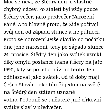
Moc se neví, že Štědrý den je vlastně
chybný název. Po staletí byl vždy pouze
Štědrý večer, jako předvečer Narození
Páně. A to hlavně proto, že Židé počítají
svůj den od západu slunce a ne půlnoci.
Proto se narození Jeíše slavilo na počátku
dne jeho narození, tedy po západu slunce
24. prosice. Štědrý den jako svátek vznikl
díky omylu poslance Ivana Fišery na jaře
1990, kdy se po jeho návrhu tento den
odhlasoval jako svátek. Od té doby mají
Češi a Slováci jako téměř jediní na světě
na Štědrý den státem uznané
volno. Podobně se i některé jiné církevní
svátky slaví v předvečer.