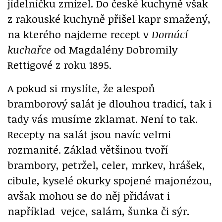
jídelníčku zmizel. Do české kuchyně však
z rakouské kuchyně přišel kapr smažený,
na kterého najdeme recept v
Domácí
kuchařce
od Magdalény Dobromily
Rettigové z roku 1895.
A pokud si myslíte, že alespoň
bramborový salát je dlouhou tradicí, tak i
tady vás musíme zklamat. Není to tak.
Recepty na salát jsou navíc velmi
rozmanité. Základ většinou tvoří
brambory, petržel, celer, mrkev, hrášek,
cibule, kyselé okurky spojené majonézou,
avšak mohou se do něj přidávat i
například vejce, salám, šunka či sýr.