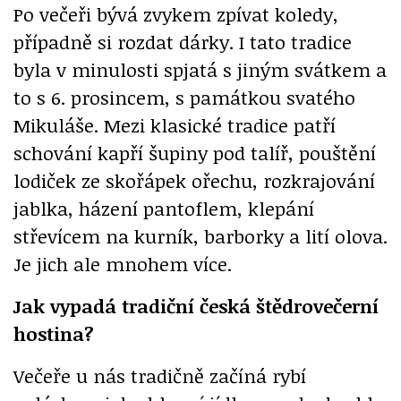
Po večeři bývá zvykem zpívat koledy,
případně si rozdat dárky. I tato tradice
byla v minulosti spjatá s jiným svátkem a
to s 6. prosincem, s památkou svatého
Mikuláše. Mezi klasické tradice patří
schování kapří šupiny pod talíř, pouštění
lodiček ze skořápek ořechu, rozkrajování
jablka, házení pantoflem, klepání
střevícem na kurník, barborky a lití olova.
Je jich ale mnohem více.
Jak vypadá tradiční česká štědrovečerní
hostina?
Večeře u nás tradičně začíná rybí