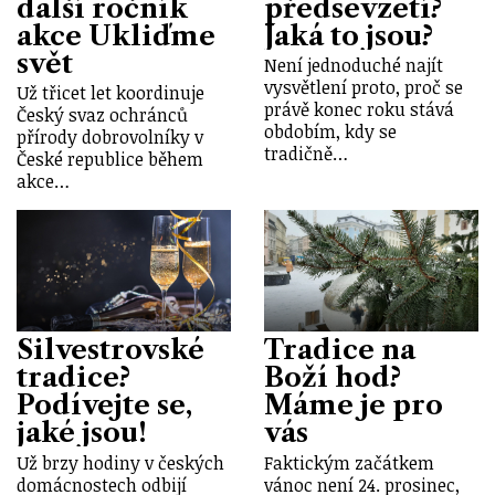
další ročník
předsevzetí?
akce Ukliďme
Jaká to jsou?
svět
Není jednoduché najít
vysvětlení proto, proč se
Už třicet let koordinuje
právě konec roku stává
Český svaz ochránců
obdobím, kdy se
přírody dobrovolníky v
tradičně…
České republice během
akce…
Silvestrovské
Tradice na
tradice?
Boží hod?
Podívejte se,
Máme je pro
jaké jsou!
vás
Už brzy hodiny v českých
Faktickým začátkem
domácnostech odbijí
vánoc není 24. prosinec,