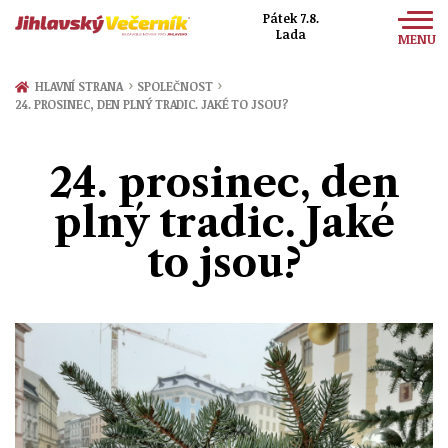
Pátek 7.8.
Lada
MENU
Zprávy
›
›
HLAVNÍ STRANA
SPOLEČNOST
24. PROSINEC, DEN PLNÝ TRADIC. JAKÉ TO JSOU?
Sport
Kultura
24. prosinec, den
Společnost
plný tradic. Jaké
to jsou?