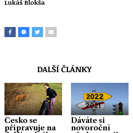
Lukáš Blokša
DALŠÍ ČLÁNKY
Česko se
Dáváte si
připravuje na
novoroční