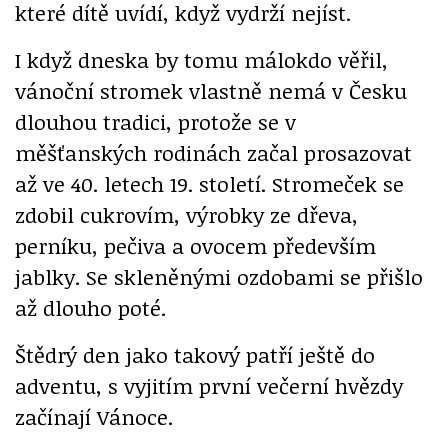
které dítě uvídí, když vydrží nejíst.
I když dneska by tomu málokdo věřil,
vánoční stromek vlastně nemá v Česku
dlouhou tradici, protože se v
měšťanských rodinách začal prosazovat
až ve 40. letech 19. století. Stromeček se
zdobil cukrovím, výrobky ze dřeva,
perníku, pečiva a ovocem především
jablky. Se skleněnými ozdobami se přišlo
až dlouho poté.
Štědrý den jako takový patří ještě do
adventu, s vyjitím první večerní hvězdy
začínají Vánoce.