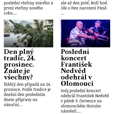
poslední vteřiny starého a
ale až den poté, Boží hod.
první vteřiny nového
Jde o Den narození Páně.
roku.…
…
Den plný
Poslední
tradic, 24.
koncert
prosinec.
František
Znáte je
Nedvěd
všechny?
odehrál v
Olomouci
Štědrý den připadá na 24.
prosince. Podle tradice je
Svůj poslední koncert
dnešní den posledním
odehrál František Nedvěd
dnem přípravy na
v pátek 9. července na
vánoční…
olomouckém Horním
náměstí.…