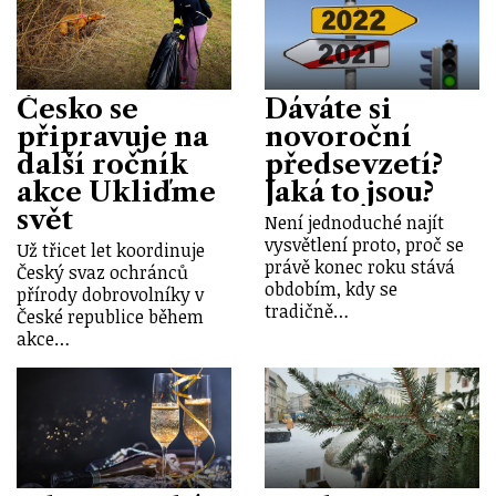
Česko se
Dáváte si
připravuje na
novoroční
další ročník
předsevzetí?
akce Ukliďme
Jaká to jsou?
svět
Není jednoduché najít
vysvětlení proto, proč se
Už třicet let koordinuje
právě konec roku stává
Český svaz ochránců
obdobím, kdy se
přírody dobrovolníky v
tradičně…
České republice během
akce…