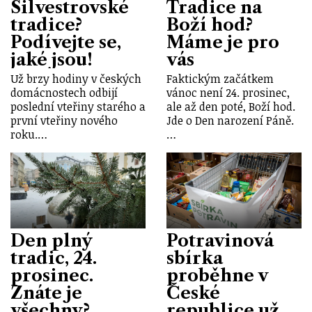
Silvestrovské
Tradice na
tradice?
Boží hod?
Podívejte se,
Máme je pro
jaké jsou!
vás
Už brzy hodiny v českých
Faktickým začátkem
domácnostech odbijí
vánoc není 24. prosinec,
poslední vteřiny starého a
ale až den poté, Boží hod.
první vteřiny nového
Jde o Den narození Páně.
roku.…
…
Den plný
Potravinová
tradic, 24.
sbírka
prosinec.
proběhne v
Znáte je
České
všechny?
republice už