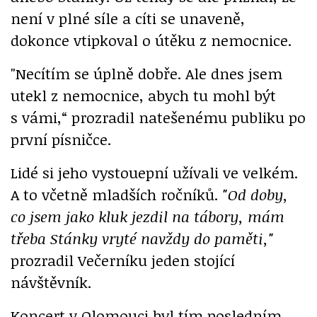
není v plné síle a cíti se unaveně,
dokonce vtipkoval o útěku z nemocnice.
"Necítím se úplně dobře. Ale dnes jsem
utekl z nemocnice, abych tu mohl být
s vámi,“ prozradil natešenému publiku po
první písničce.
Lidé si jeho vystouepní užívali ve velkém.
A to včetně mladších ročníků.
"Od doby,
co jsem jako kluk jezdil na tábory, mám
třeba Stánky vryté navždy do paměti,"
prozradil Večerníku jeden stojící
návštěvník.
Koncert v Olomouci byl tím posledním,