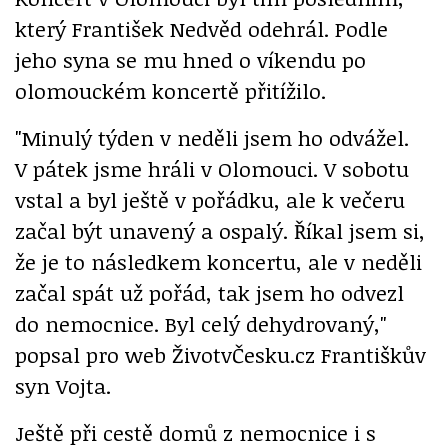
který František Nedvěd odehrál. Podle
jeho syna se mu hned o víkendu po
olomouckém koncertě přitížilo.
"Minulý týden v neděli jsem ho odvážel.
V pátek jsme hráli v Olomouci. V sobotu
vstal a byl ještě v pořádku, ale k večeru
začal být unavený a ospalý. Říkal jsem si,
že je to následkem koncertu, ale v neděli
začal spát už pořád, tak jsem ho odvezl
do nemocnice. Byl celý dehydrovaný,"
popsal pro web ŽivotvČesku.cz Františkův
syn Vojta.
Ještě při cestě domů z nemocnice i s