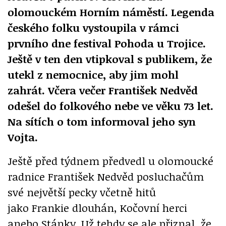
olomouckém Horním náměstí. Legenda
českého folku vystoupila v rámci
prvního dne festival Pohoda u Trojice.
Ještě v ten den vtipkoval s publikem, že
utekl z nemocnice, aby jim mohl
zahrát. Včera večer František Nedvěd
odešel do folkového nebe ve věku 73 let.
Na sítích o tom informoval jeho syn
Vojta.
Ještě před týdnem předvedl u olomoucké
radnice František Nedvěd posluchačům
své největší pecky včetně hitů
jako Frankie dlouhán, Kočovní herci
anebo Stánky. Už tehdy se ale přiznal, že