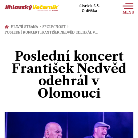
Čtvrtek 6.8.
Oldřiška
MENU
Zprávy
›
›
HLAVNÍ STRANA
SPOLEČNOST
POSLEDNÍ KONCERT FRANTIŠEK NEDVĚD ODEHRÁL V…
Sport
Kultura
Poslední koncert
Společnost
František Nedvěd
odehrál v
Olomouci