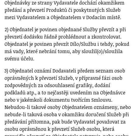
Objednávky ze strany Vydavatele dochází okamžikem
předání a převzetí Produktů či poskytnutých Služeb
mezi Vydavatelem a Objednatelem v Dodacím místě.
2) Objednatel je povinen objednané Služby převzít a při
převzetí dodávku řádně prohlédnout a zkontrolovat.
Objednatel je povinen převzít Dílo/Službu i tehdy, pokud
má vady, které nebrání tomu, aby sloužil(o)/sloužila
svému účelu.
3) Objednatel oznámí Dodavateli předem seznam osob
oprávněných k převzetí Služeb, v přípravné fázi osob
zodpovědných za odsouhlasení grafiky, dodání
podkladů atp., a to nejčastěji uvedením na Objednávce
nebo v jakémkoli dokumentu tvořícím Smlouvu.
Nebudou-li takové osoby Objednatelem oznámeny, nebo
nebude-li taková osoba v okamžiku doručení Služeb při
předávání přítomna, pak bude Vydavatel považovat za
osobu oprávněnou k převzetí Služeb osobu, která