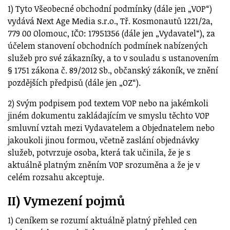
1) Tyto Všeobecné obchodní podmínky (dále jen „VOP“)
vydává Next Age Media s.r.o., Tř. Kosmonautů 1221/2a,
779 00 Olomouc, IČO: 17951356 (dále jen „Vydavatel“), za
účelem stanovení obchodních podmínek nabízených
služeb pro své zákazníky, a to v souladu s ustanovením
§ 1751 zákona č. 89/2012 Sb., občanský zákoník, ve znění
pozdějších předpisů (dále jen „OZ“).
2) Svým podpisem pod textem VOP nebo na jakémkoli
jiném dokumentu zakládajícím ve smyslu těchto VOP
smluvní vztah mezi Vydavatelem a Objednatelem nebo
jakoukoli jinou formou, včetně zaslání objednávky
služeb, potvrzuje osoba, která tak učinila, že je s
aktuálně platným zněním VOP srozuměna a že je v
celém rozsahu akceptuje.
II) Vymezení pojmů
1) Ceníkem se rozumí aktuálně platný přehled cen