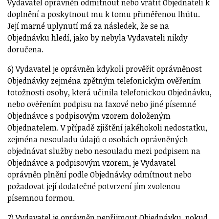
Vydavatel oprávněn odmítnout nebo vrátit Objednateli k
doplnění a poskytnout mu k tomu přiměřenou lhůtu.
Její marné uplynutí má za následek, že se na
Objednávku hledí, jako by nebyla Vydavateli nikdy
doručena.
6) Vydavatel je oprávněn kdykoli prověřit oprávněnost
Objednávky zejména zpětným telefonickým ověřením
totožnosti osoby, která učinila telefonickou Objednávku,
nebo ověřením podpisu na faxové nebo jiné písemné
Objednávce s podpisovým vzorem doloženým
Objednatelem. V případě zjištění jakéhokoli nedostatku,
zejména nesouladu údajů o osobách oprávněných
objednávat služby nebo nesouladu mezi podpisem na
Objednávce a podpisovým vzorem, je Vydavatel
oprávněn plnění podle Objednávky odmítnout nebo
požadovat její dodatečné potvrzení jím zvolenou
písemnou formou.
7) Vydavatel je oprávněn nepřijmout Objednávku, pokud