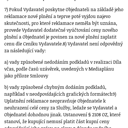
7) Pokud Vydavatel poskytne Objednateli na základě jeho
reklamace nové plnění a teprve poté vyjdou najevo
skutečnosti, pro které reklamace neměla být uznána,
provede Vydavatel dodatečné vyúčtování ceny nového
plnění a Objednatel je povinen za nové plnění zaplatit
cenu dle Ceníku Vydavatele.8) Vydavatel není odpovědný
za následující vady:
a) vady způsobené nedodáním podkladů v realizaci Díla
včas, podle časů uzávěrek, uvedených v Mediaplánu
jako příloze Smlouvy
b) vady způsobené chybným dodáním podkladů,
například v neodpovídajících grafických formátech9)
Uplatnění reklamace neopravňuje Objednatele k
neuhrazení celé ceny za Služby, ledaže se Vydavatel a
Objednatel dohodnou jinak. Ustanovení § 2108 OZ, které
stanoví, že kupující nemusí platit část kupní ceny