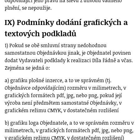
odpovídající jeho právu na slevu z důvodu vadného
plnění, se nepoužije.
IX) Podmínky dodání grafických a
textových podkladů
1) Pokud se obě smluvní strany nedohodnou
samostatnou Objednávkou jinak, je Objednatel povinen
dodat Vydavateli podklady k realizaci Díla řádně a včas.
Zejména se jedná o:
a) grafiku plošné inzerce, a to ve správném (tj.
Objednávce odpovídajícím) rozměru v milimetrech, v
grafických formátech pdf, jpg, nebo png, pokud její
výroba není předmětem samostatné Objednávky, v
grafickém režimu CMYK, v dostatečném rozlišení
b) grafiku loga Objednatele, a to ve správném rozměru v
milimetrech, v grafických formátech pdf, jpg, nebo png,
v grafickém režimu CMYK, v dostatečném rozlišení)