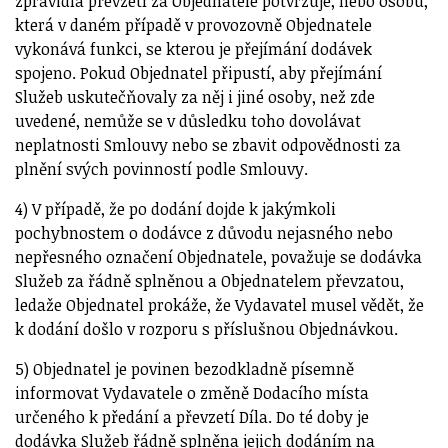
zpravidla převzetí za Objednatele potvrzuje, nebo osobu,
která v daném případě v provozovně Objednatele
vykonává funkci, se kterou je přejímání dodávek
spojeno. Pokud Objednatel připustí, aby přejímání
Služeb uskutečňovaly za něj i jiné osoby, než zde
uvedené, nemůže se v důsledku toho dovolávat
neplatnosti Smlouvy nebo se zbavit odpovědnosti za
plnění svých povinností podle Smlouvy.
4) V případě, že po dodání dojde k jakýmkoli
pochybnostem o dodávce z důvodu nejasného nebo
nepřesného označení Objednatele, považuje se dodávka
Služeb za řádně splněnou a Objednatelem převzatou,
ledaže Objednatel prokáže, že Vydavatel musel vědět, že
k dodání došlo v rozporu s příslušnou Objednávkou.
5) Objednatel je povinen bezodkladně písemně
informovat Vydavatele o změně Dodacího místa
určeného k předání a převzetí Díla. Do té doby je
dodávka Služeb řádně splněna jejich dodáním na