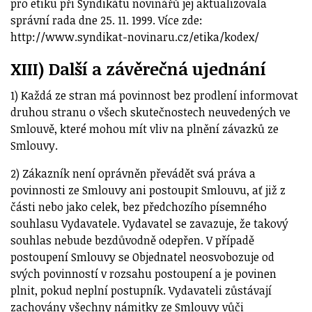
pro etiku při Syndikátu novinářů jej aktualizovala
správní rada dne 25. 11. 1999. Více zde:
http://www.syndikat-novinaru.cz/etika/kodex/
XIII) Další a závěrečná ujednání
1) Každá ze stran má povinnost bez prodlení informovat
druhou stranu o všech skutečnostech neuvedených ve
Smlouvě, které mohou mít vliv na plnění závazků ze
Smlouvy.
2) Zákazník není oprávněn převádět svá práva a
povinnosti ze Smlouvy ani postoupit Smlouvu, ať již z
části nebo jako celek, bez předchozího písemného
souhlasu Vydavatele. Vydavatel se zavazuje, že takový
souhlas nebude bezdůvodně odepřen. V případě
postoupení Smlouvy se Objednatel neosvobozuje od
svých povinností v rozsahu postoupení a je povinen
plnit, pokud neplní postupník. Vydavateli zůstávají
zachovány všechny námitky ze Smlouvy vůči