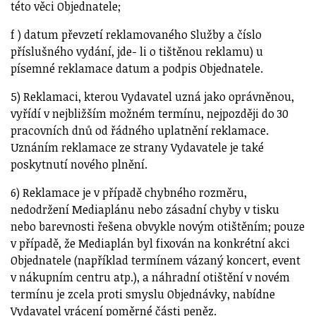
této věci Objednatele;
f ) datum převzetí reklamovaného Služby a číslo
příslušného vydání, jde- li o tištěnou reklamu) u
písemné reklamace datum a podpis Objednatele.
5) Reklamaci, kterou Vydavatel uzná jako oprávněnou,
vyřídí v nejbližším možném termínu, nejpozději do 30
pracovních dnů od řádného uplatnění reklamace.
Uznáním reklamace ze strany Vydavatele je také
poskytnutí nového plnění.
6) Reklamace je v případě chybného rozměru,
nedodržení Mediaplánu nebo zásadní chyby v tisku
nebo barevnosti řešena obvykle novým otištěním; pouze
v případě, že Mediaplán byl fixován na konkrétní akci
Objednatele (například termínem vázaný koncert, event
v nákupním centru atp.), a náhradní otištění v novém
termínu je zcela proti smyslu Objednávky, nabídne
Vydavatel vrácení poměrné části peněz.