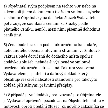
4) Objednatel svým podpisem na těchto VOP nebo na
jakémkoli jiném dokumentu tvořícím Smlouvu a/nebo
zasláním Objednávky na dodávku Služeb Vydavateli
potvrzuje, že souhlasí s cenami za Služby podle
platného Ceníku, není-li mezi nimi písemně dohodnut
ceník jiný.
5) Cena bude hrazena podle fakturačního kalendáře,
dohodnutého oběma smluvními stranami ve Smlouvě.
Faktura bude doručená do dodacího místa spolu s
dodávkou Služeb, nebude-li výslovně ve Smlouvě
uvedena fakturační adresa jiná. Faktura vystavená
Vydavatelem je platební a daňový doklad, který
obsahuje veškeré náležitosti stanovené pro takovýto
doklad příslušnými právními předpisy.
6) V případě první dodávky realizované pro Objednatele
je Vydavatel oprávněn požadovat na Objednateli platbu v
hotovosti oproti předání Služeb. Za nového zákazníka se