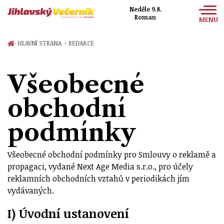
Neděle 9.8.
Roman
MENU
Zprávy
›
HLAVNÍ STRANA
REDAKCE
Sport
Všeobecné
Kultura
obchodní
Společnost
podmínky
Všeobecné obchodní podmínky pro Smlouvy o reklamě a
propagaci, vydané Next Age Media s.r.o., pro účely
reklamních obchodních vztahů v periodikách jím
vydávaných.
I) Úvodní ustanovení