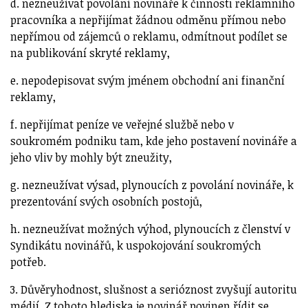
d. nezneužívat povolání novináře k činnosti reklamního
pracovníka a nepřijímat žádnou odměnu přímou nebo
nepřímou od zájemců o reklamu, odmítnout podílet se
na publikování skryté reklamy,
e. nepodepisovat svým jménem obchodní ani finanční
reklamy,
f. nepřijímat peníze ve veřejné službě nebo v
soukromém podniku tam, kde jeho postavení novináře a
jeho vliv by mohly být zneužity,
g. nezneužívat výsad, plynoucích z povolání novináře, k
prezentování svých osobních postojů,
h. nezneužívat možných výhod, plynoucích z členství v
Syndikátu novinářů, k uspokojování soukromých
potřeb.
3. Důvěryhodnost, slušnost a serióznost zvyšují autoritu
médií. Z tohoto hlediska je novinář povinen řídit se