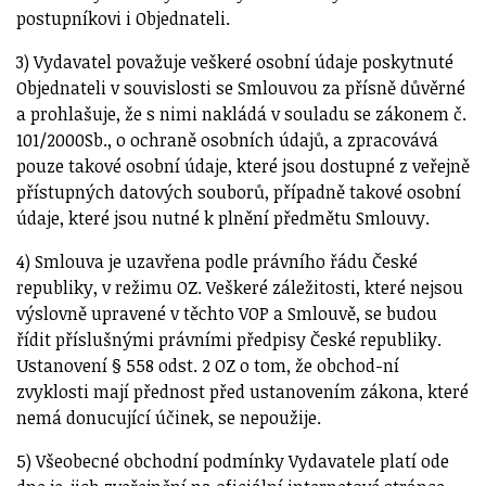
postupníkovi i Objednateli.
3) Vydavatel považuje veškeré osobní údaje poskytnuté
Objednateli v souvislosti se Smlouvou za přísně důvěrné
a prohlašuje, že s nimi nakládá v souladu se zákonem č.
101/2000Sb., o ochraně osobních údajů, a zpracovává
pouze takové osobní údaje, které jsou dostupné z veřejně
přístupných datových souborů, případně takové osobní
údaje, které jsou nutné k plnění předmětu Smlouvy.
4) Smlouva je uzavřena podle právního řádu České
republiky, v režimu OZ. Veškeré záležitosti, které nejsou
výslovně upravené v těchto VOP a Smlouvě, se budou
řídit příslušnými právními předpisy České republiky.
Ustanovení § 558 odst. 2 OZ o tom, že obchod-ní
zvyklosti mají přednost před ustanovením zákona, které
nemá donucující účinek, se nepoužije.
5) Všeobecné obchodní podmínky Vydavatele platí ode