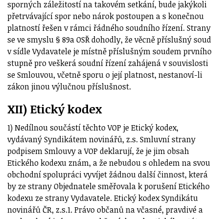
sporných záležitostí na takovém setkání, bude jakýkoli
přetrvávající spor nebo nárok postoupen a s konečnou
platností řešen v rámci řádného soudního řízení. Strany
se ve smyslu § 89a OSŘ dohodly, že věcně příslušný soud
v sídle Vydavatele je místně příslušným soudem prvního
stupně pro veškerá soudní řízení zahájená v souvislosti
se Smlouvou, včetně sporu o její platnost, nestanoví-li
zákon jinou výlučnou příslušnost.
XII) Etický kodex
1) Nedílnou součástí těchto VOP je Etický kodex,
vydávaný Syndikátem novinářů, z.s. Smluvní strany
podpisem Smlouvy a VOP deklarují, že je jim obsah
Etického kodexu znám, a že nebudou s ohledem na svou
obchodní spolupráci vyvíjet žádnou další činnost, která
by ze strany Objednatele směřovala k porušení Etického
kodexu ze strany Vydavatele. Etický kodex Syndikátu
novinářů ČR, z.s.1. Právo občanů na včasné, pravdivé a