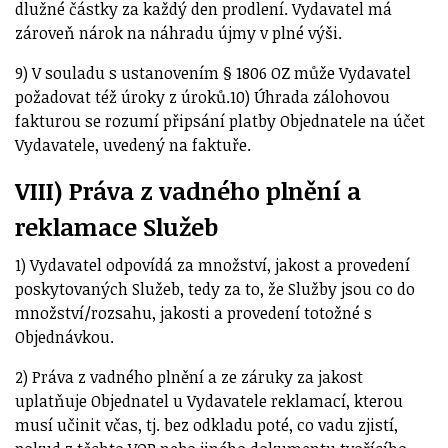
dlužné částky za každý den prodlení. Vydavatel má
zároveň nárok na náhradu újmy v plné výši.
9) V souladu s ustanovením § 1806 OZ může Vydavatel
požadovat též úroky z úroků.10) Úhrada zálohovou
fakturou se rozumí připsání platby Objednatele na účet
Vydavatele, uvedený na faktuře.
VIII) Práva z vadného plnění a
reklamace Služeb
1) Vydavatel odpovídá za množství, jakost a provedení
poskytovaných Služeb, tedy za to, že Služby jsou co do
množství/rozsahu, jakosti a provedení totožné s
Objednávkou.
2) Práva z vadného plnění a ze záruky za jakost
uplatňuje Objednatel u Vydavatele reklamací, kterou
musí učinit včas, tj. bez odkladu poté, co vadu zjistí,