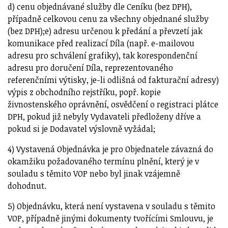
d) cenu objednávané služby dle Ceníku (bez DPH),
případně celkovou cenu za všechny objednané služby
(bez DPH);e) adresu určenou k předání a převzetí jak
komunikace před realizací Díla (např. e-mailovou
adresu pro schválení grafiky), tak korespondenční
adresu pro doručení Díla, reprezentovaného
referenčními výtisky, je-li odlišná od fakturační adresy)
výpis z obchodního rejstříku, popř. kopie
živnostenského oprávnění, osvědčení o registraci plátce
DPH, pokud již nebyly Vydavateli předloženy dříve a
pokud si je Dodavatel výslovně vyžádal;
4) Vystavená Objednávka je pro Objednatele závazná do
okamžiku požadovaného termínu plnění, který je v
souladu s těmito VOP nebo byl jinak vzájemně
dohodnut.
5) Objednávku, která není vystavena v souladu s těmito
VOP, případně jinými dokumenty tvořícími Smlouvu, je