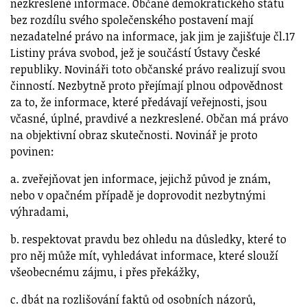
nezkreslené informace. Občané demokratického státu
bez rozdílu svého společenského postavení mají
nezadatelné právo na informace, jak jim je zajišťuje čl.17
Listiny práva svobod, jež je součástí Ústavy České
republiky. Novináři toto občanské právo realizují svou
činností. Nezbytně proto přejímají plnou odpovědnost
za to, že informace, které předávají veřejnosti, jsou
včasné, úplné, pravdivé a nezkreslené. Občan má právo
na objektivní obraz skutečnosti. Novinář je proto
povinen:
a. zveřejňovat jen informace, jejichž původ je znám,
nebo v opačném případě je doprovodit nezbytnými
výhradami,
b. respektovat pravdu bez ohledu na důsledky, které to
pro něj může mít, vyhledávat informace, které slouží
všeobecnému zájmu, i přes překážky,
c. dbát na rozlišování faktů od osobních názorů,