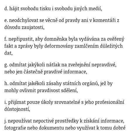
d. hájit svobodu tisku i svobodu jiných medií,
e. neodchylovat se věcně od pravdy ani v komentáři z
důvodu zaujatosti,
f. nepřipustit, aby domněnka byla vydávána za ověřený
fakt a zprávy byly deformovány zamlčením důležitých
dat,
g. odmítat jakýkoli nátlak na zveřejnění nepravdivé,
nebo jen částečně pravdivé informace,
h. odmítat jakékoli zásahy státních orgánů, jež by
mohly ovlivnit pravdivost sdělení,
i. přijímat pouze úkoly srovnatelné s jeho profesionální
důstojností,
j. nepoužívat nepoctivé prostředky k získání informace,
fotografie nebo dokumentu nebo využívat k tomu dobré