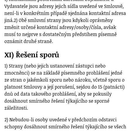
Vydavatele jsou adresy jejich sídla uvedené ve Smlouvě,
není-li v konkrétním případě sjednána kontaktní adresa
jiná.2) Obě smluvní strany jsou kdykoli oprávněny
změnit určené kontaktní adresy/osoby/čísla, avšak
musí to nejprve s dostatečným předstihem písemně
oznámit druhé straně.
XI) Řešení sporů
1) Strany (nebo jejich ustanovení zástupci nebo
zmocněnci) se na základě písemného prohlášení jedné
ze stran o jakémkoli sporu nebo nároku, včetně sporu o
platnost Smlouvy a její porušení, sejdou do 15 (patnácti)
dnů od data takového prohlášení, aby se pokusily
dosáhnout smírného řešení týkajícího se sporné
záležitosti.
2) Nebudou-li osoby uvedené v předchozím odstavci
schopny dosáhnout smírného řešení týkajícího se všech