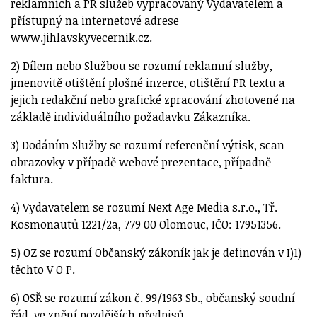
reklamních a PR služeb vypracovaný Vydavatelem a
přístupný na internetové adrese
www.jihlavskyvecernik.cz.
2) Dílem nebo Službou se rozumí reklamní služby,
jmenovitě otištění plošné inzerce, otištění PR textu a
jejich redakční nebo grafické zpracování zhotovené na
základě individuálního požadavku Zákazníka.
3) Dodáním Služby se rozumí referenční výtisk, scan
obrazovky v případě webové prezentace, případně
faktura.
4) Vydavatelem se rozumí Next Age Media s.r.o., Tř.
Kosmonautů 1221/2a, 779 00 Olomouc, IČO: 17951356.
5) OZ se rozumí Občanský zákoník jak je definován v I)1)
těchto V O P.
6) OSŘ se rozumí zákon č. 99/1963 Sb., občanský soudní
řád, ve znění pozdějších předpisů.