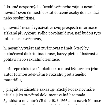
f. kromě nesporných důvodů veřejného zájmu nesmí
novinář svou činností dostat dotčené osoby do nesnází
nebo osobní tísně,
g. novinář nesmí využívat ve svůj prospěch informace
získané při výkonu svého povolání dříve, než budou tyto
informace zveřejněny,
h. nesmí vytvářet ani ztvárňovat námět, který by
podněcoval diskriminaci rasy, barvy pleti, náboženství,
pohlaví nebo sexuální orientace,
i. při reprodukci jakéhokoli textu musí být uveden jeho
autor formou adekvátní k rozsahu přetištěného
materiálu,
j. plagiát se zásadně zakazuje. Etický kodex novináře
přijala jako otevřený dokument valná hromada
Syndikátu novinářů ČR dne 18. 6. 1998 a na návrh Komise