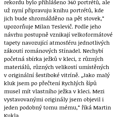
rekordu bylo přihlášeno 340 portrétů, ale
už nyní připravuju knihu portrétů, kde
jich bude shromážděno na pět stovek,“
upozorňuje Milan Teslevič. Podle jeho
návrhu postupně vznikají velkoformátové
tapety navozující atmosféru jednotlivých
zákoutí románových Stínadel. Nechybí
početná sbírka ježků v kleci, z různých
materiálů, různých velikostí umístěných
v originální šestiboké vitríně. „Jako malý
kluk jsem po přečtení Rychlých šípů
musel mít vlastního ježka v kleci. Mezi
vystavovanými originály jsem objevil i
jeden podobný tomu mému,“ říká Martin
Kukla.