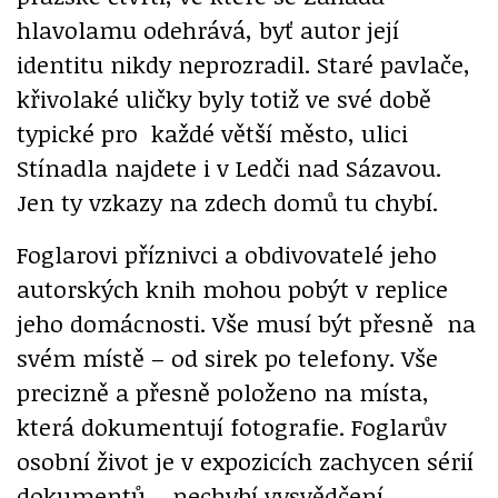
hlavolamu odehrává, byť autor její
identitu nikdy neprozradil. Staré pavlače,
křivolaké uličky byly totiž ve své době
typické pro každé větší město, ulici
Stínadla najdete i v Ledči nad Sázavou.
Jen ty vzkazy na zdech domů tu chybí.
Foglarovi příznivci a obdivovatelé jeho
autorských knih mohou pobýt v replice
jeho domácnosti. Vše musí být přesně na
svém místě – od sirek po telefony. Vše
precizně a přesně položeno na místa,
která dokumentují fotografie. Foglarův
osobní život je v expozicích zachycen sérií
dokumentů – nechybí vysvědčení,