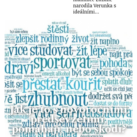
narodila Verunka s
ideálními…
Jak je to s novoročními
předsevzetími,
pomáhají, nebo škodí?