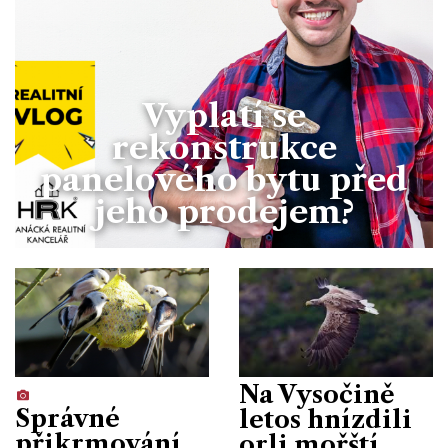
Vyplatí se
rekonstrukce
panelového bytu před
jeho prodejem?
Na Vysočině
Správné
letos hnízdili
přikrmování
orli mořští