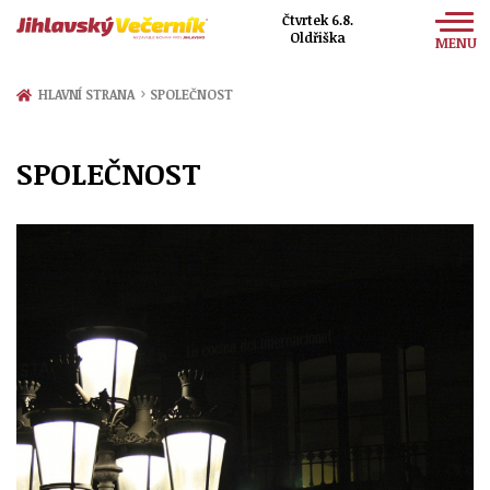
Čtvrtek 6.8.
Oldřiška
MENU
Zprávy
›
HLAVNÍ STRANA
SPOLEČNOST
Sport
SPOLEČNOST
Kultura
Společnost