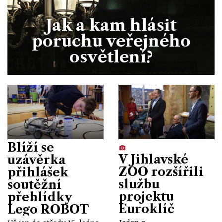
Jak a kam hlásit
poruchu veřejného
osvětlení?
Blíží se
V Jihlavské
uzávěrka
ZOO rozšířili
přihlášek
službu
soutěžní
projektu
přehlídky
Euroklíč
Lego ROBOT