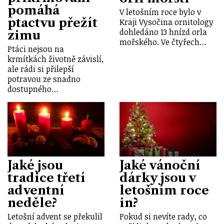
pomáhá
V letošním roce bylo v
ptactvu přežít
Kraji Vysočina ornitology
dohledáno 13 hnízd orla
zimu
mořského. Ve čtyřech…
Ptáci nejsou na
krmítkách životně závislí,
ale rádi si přilepší
potravou ze snadno
dostupného…
Jaké jsou
Jaké vánoční
tradice třetí
dárky jsou v
adventní
letošním roce
neděle?
in?
Letošní advent se překulil
Pokud si nevíte rady, co