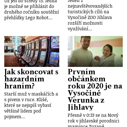
Jeden z
Už jen do středy 15. ledna
nejnavštěvovanějších
je možné se přihlásit do
turistických cílů na
druhého ročníku soutěžní
Vysočině ZOO Jihlava
přehlídky Lego Robot…
rozšíří možnosti
využívání…
Jak skoncovat s
Prvním
hazardním
občánkem
hraním?
roku 2020 je na
Vysočině
Starší muž v maskáčích a
Verunka z
s pivem v ruce. Klišé,
které se nejspíš vybaví
Jihlavy
většině lidem pod
Přesně v 0:33 se na Nový
pojmem…
rok v jihlavské porodnici
mamince Zuzaně