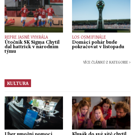
REPRE JASNĚ VYHRÁLA
LOS OSMIFINÁLE
Útočník SK Sigma Chytil
Domácí pohár bude
dal hattrick v národním
pokračovat v listopadu
týmu
VÍCE ČLÁNKŮ Z KATEGORIE ›
KULTURA
Uber umožní pomocí
Klusák do své sítě chytil