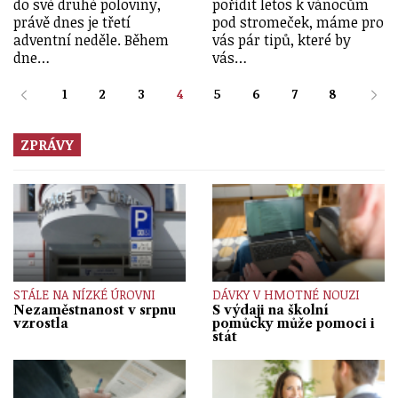
do své druhé poloviny,
pořídit letos k vánocům
právě dnes je třetí
pod stromeček, máme pro
adventní neděle. Během
vás pár tipů, které by
dne…
vás…
1
2
3
4
5
6
7
8
ZPRÁVY
STÁLE NA NÍZKÉ ÚROVNI
DÁVKY V HMOTNÉ NOUZI
Nezaměstnanost v srpnu
S výdaji na školní
vzrostla
pomůcky může pomoci i
stát