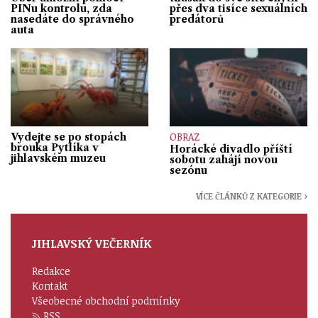
PINu kontrolu, zda
přes dva tisíce sexuálních
nasedáte do správného
predátorů
auta
OBRAZ
Vydejte se po stopách
brouka Pytlíka v
Horácké divadlo příští
jihlavském muzeu
sobotu zahájí novou
sezónu
VÍCE ČLÁNKŮ Z KATEGORIE ›
JIHLAVSKÝ VEČERNÍK
Redakce
Kontakt
Všeobecné obchodní podmínky
RSS