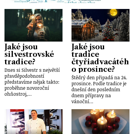
Jaké jsou
Jaké jsou
silvestrovské
tradice
tradice?
čtyřiadvacátéh
o prosince?
Dnes si Silvestr s největší
přavděpodobností
Štědrý den připadá na 24.
představíme nějak takto:
prosince. Podle tradice je
proběhne novoroční
dnešní den posledním
ohňostroj,…
dnem přípravy na
vánoční…