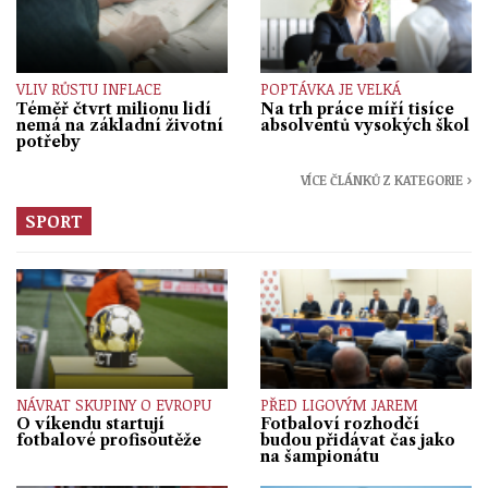
VLIV RŮSTU INFLACE
POPTÁVKA JE VELKÁ
Téměř čtvrt milionu lidí
Na trh práce míří tisíce
nemá na základní životní
absolventů vysokých škol
potřeby
VÍCE ČLÁNKŮ Z KATEGORIE ›
SPORT
NÁVRAT SKUPINY O EVROPU
PŘED LIGOVÝM JAREM
O víkendu startují
Fotbaloví rozhodčí
fotbalové profisoutěže
budou přidávat čas jako
na šampionátu