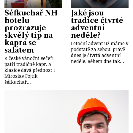
Šéfkuchař NH
Jaké jsou
hotelu
tradice čtvrté
prozrazuje
adventní
skvělý tip na
neděle?
kapra se
Letošní advent už máme v
salátem
podstatě za sebou, právě
dnes je čtvrtá adventní
K české vánoční večeři
neděle. Během dne tak…
patří tradičně kapr. A
klasice dává přednost i
Miroslav Fojtík,
šéfkuchař…