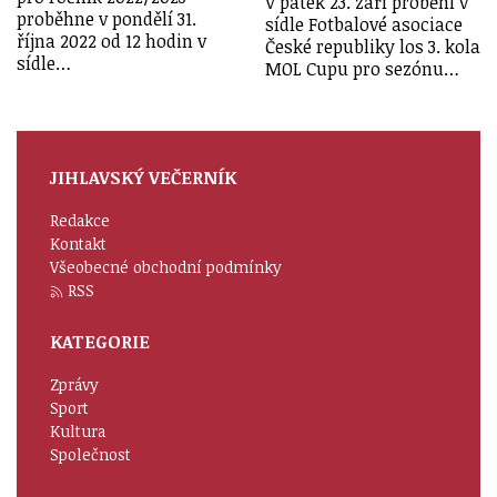
V pátek 23. září proběhl v
proběhne v pondělí 31.
sídle Fotbalové asociace
října 2022 od 12 hodin v
České republiky los 3. kola
sídle…
MOL Cupu pro sezónu…
JIHLAVSKÝ VEČERNÍK
Redakce
Kontakt
Všeobecné obchodní podmínky
RSS
KATEGORIE
Zprávy
Sport
Kultura
Společnost