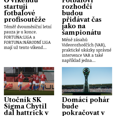
O víkendu
Fotbaloví
startují
rozhodčí
fotbalové
budou
profisoutěže
přidávat čas
jako na
Téměř dvouměsíční letní
šampionátu
pauza je u konce.
FORTUNA:LIGA a
Méně zásahů
FORTUNA:NÁRODNÍ LIGA
Videorozhodčích (VAR),
mají už tento víkend…
praktické ukázky správné
intervence VAR a také
například jedna…
Útočník SK
Domácí pohár
Sigma Chytil
bude
dal hattrick v
pokračovat v