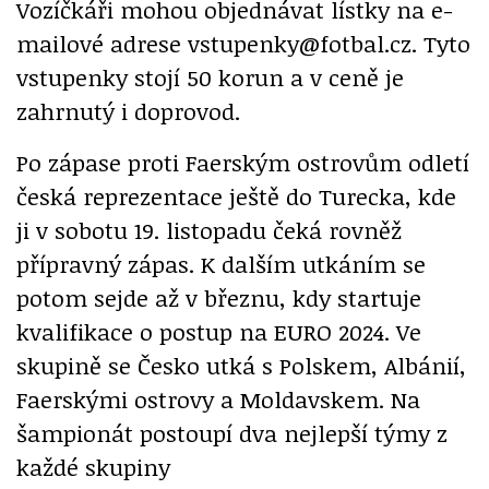
Vozíčkáři mohou objednávat lístky na e-
mailové adrese vstupenky@fotbal.cz. Tyto
vstupenky stojí 50 korun a v ceně je
zahrnutý i doprovod.
Po zápase proti Faerským ostrovům odletí
česká reprezentace ještě do Turecka, kde
ji v sobotu 19. listopadu čeká rovněž
přípravný zápas. K dalším utkáním se
potom sejde až v březnu, kdy startuje
kvalifikace o postup na EURO 2024. Ve
skupině se Česko utká s Polskem, Albánií,
Faerskými ostrovy a Moldavskem. Na
šampionát postoupí dva nejlepší týmy z
každé skupiny