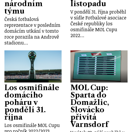
národním
listopadu
týmu
V pondělí 31. října proběhl
v sídle Fotbalové asociace
Česká fotbalová
České republiky los
reprezentace v posledním
osmifinále MOL Cupu
domácím utkání v tomto
2022…
roce porazila na Andrově
stadionu…
Los osmifinále
MOL Cup:
domácího
Sparta do
poháru v
Domažlic,
pondělí 31.
Slovácko
října
přivítá
Varnsdorf
Los osmifinále MOL Cupu
pro ročník 2022/2023